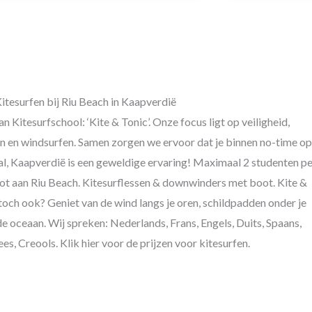
itesurfen bij Riu Beach in Kaapverdië
Kitesurfschool: ‘Kite & Tonic’. Onze focus ligt op veiligheid,
fen en windsurfen. Samen zorgen we ervoor dat je binnen no-time op
Sal, Kaapverdië is een geweldige ervaring! Maximaal 2 studenten pe
pot aan Riu Beach. Kitesurflessen & downwinders met boot. Kite &
j toch ook? Geniet van de wind langs je oren, schildpadden onder je
 oceaan. Wij spreken: Nederlands, Frans, Engels, Duits, Spaans,
ees, Creools. Klik hier voor de prijzen voor kitesurfen.