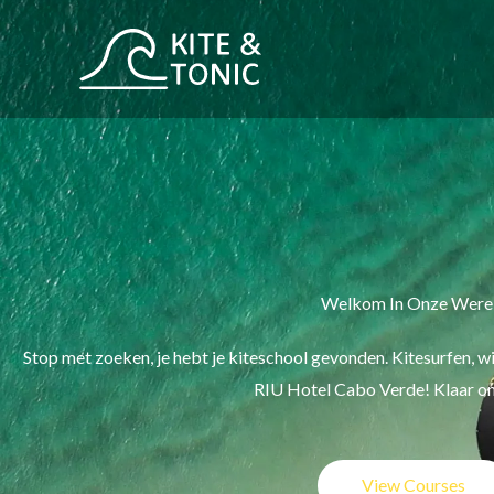
Ga
naar
de
inhoud
Welkom In Onze Were
Stop met zoeken, je hebt je kiteschool gevonden. Kitesurfen, wi
RIU Hotel Cabo Verde! Klaar om
View Courses