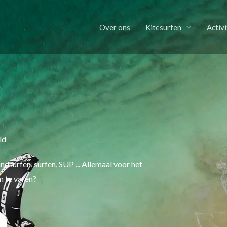
Over ons
Kitesurfen
Activi
ld
ndsurfen, surfen, SUP ... Allemaal voor het
 te varen?