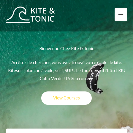
Aller
au
contenu
Bienvenue Chez Kite & Tonic
Arrêtez de chercher, vous avez trouvé votre école de kite.
Kitesurf, planche à voile, surf, SUP... Le tout devant l'hôtel RIU
Cabo Verde ! Prêt à rouler ?
View Courses