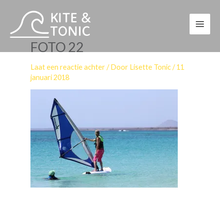
Ga
naar
de
FOTO 22
inhoud
Laat een reactie achter
/ Door
Lisette Tonic
/
11
januari 2018