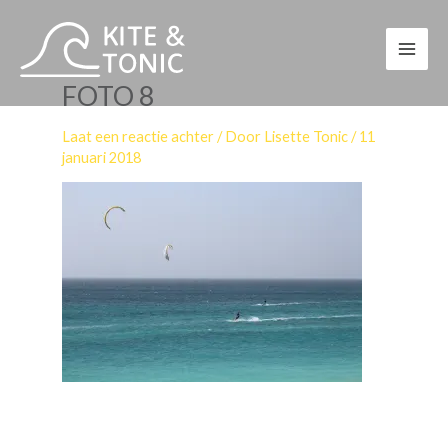
Ga
naar
de
FOTO 8
inhoud
Laat een reactie achter
/ Door
Lisette Tonic
/
11
januari 2018